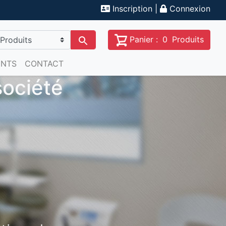
Inscription
|
Connexion
Panier :
0
Produits
ENTS
CONTACT
Radio
Panoramique 3D
CS 8200 3D 10X12
Next