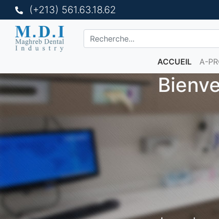
(+213) 561.63.18.62
ACCUEIL
A-P
Previous