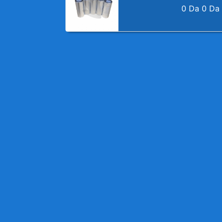
0 Da
0 Da
Previous