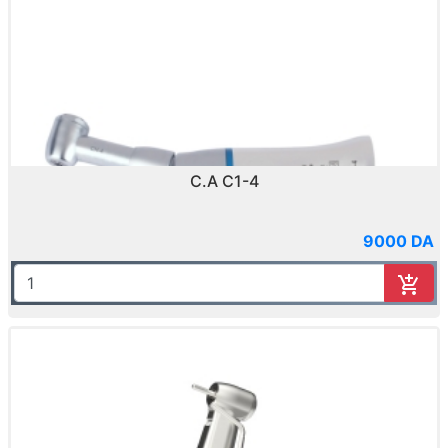
C.A C1-4
9000 DA