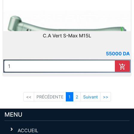
C.A Vert S-Max M15L
55000 DA
<<
PRÉCÉDENTE
1
2
Suivant
>>
(current)
MENU
ACCUEIL