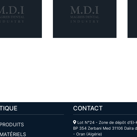
TIQUE
CONTACT
Lot N°24 - Zone de dépôt d'El-
PRODUITS
BP 354 Zerbani Med 31106 Daïra d
MATÉRIELS
- Oran (Algérie)