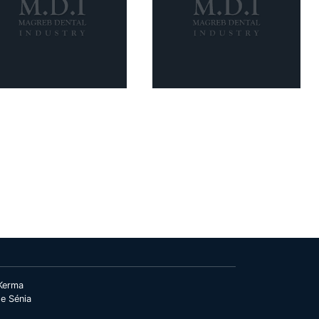
Kerma
e Sénia