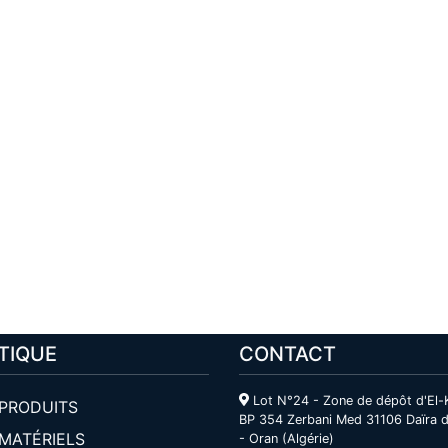
TIQUE
CONTACT
Lot N°24 - Zone de dépôt d'El-
PRODUITS
BP 354 Zerbani Med 31106 Daïra d
MATÉRIELS
- Oran (Algérie)