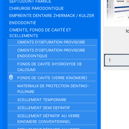
SEPTODONT FRANCE
CHIRURGIE PARODONTIQUE
EMPREINTE DENTAIRE ZHERMACK / KULZER
ENDODONTIE
CIMENTS, FONDS DE CAVITÉ ET
I
SCELLEMENTS
CIMENTS D'OBTURATION PROVISOIRE
CIMENTS D'OBTURATION PROVISOIRE
ENDODONTIQUE
FONDS DE CAVITE (HYDROXYDE DE
CALCIUM)
FONDS DE CAVITE (VERRE IONOMERE)
MATERIAUX DE PROTECTION DENTINO-
PULPAIRE
SCELLEMENT TEMPORAIRE
SCELLEMENT SEMI DEFINITIF
SCELLEMENT DÉFINITIF AU VERRE
IONOMERE CONVENTIONNEL