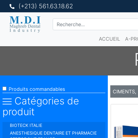
(+213) 561.63.18.62
ACCUEIL
A-PR
Produits commandables
CIMENTS,
Catégories de
produit
BIOTECK ITALIE
ANESTHESIQUE DENTAIRE ET PHARMACIE